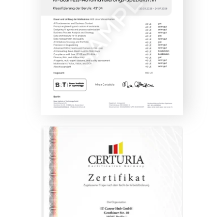
>6 900 вакансий
открыто в странах Европы в 2025 году для
web-разработчиков
По данным
www.stepstone.de
Web-разработчик —
одна из самых
быстроразвивающихся
профессий в Европе