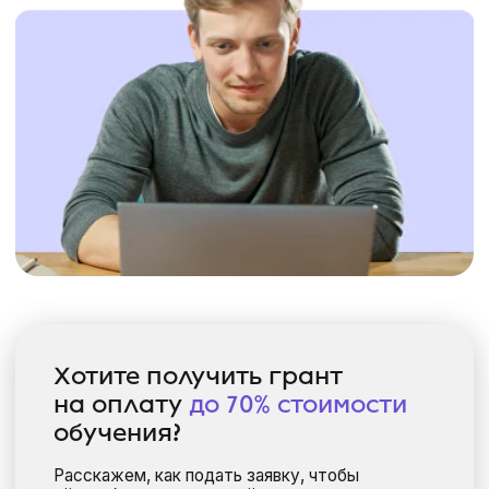
Хотите получить грант
на оплату
до
70% стоимости
обучения?
Расскажем, как подать заявку, чтобы
её одобрили наши партнёры
+49
Ich stimme dem Erhalt von Informationen und Angeboten der
Negentrix Education Group (ICH, DWW, BIT, MBIA, AABI u.a.)
zu. Eine Abmeldung ist jederzeit möglich.