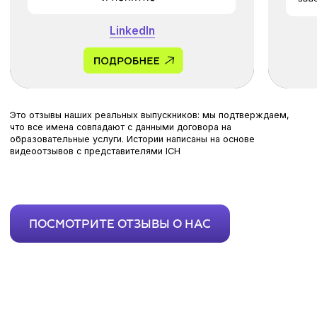
Хотите получить грант
на оплату
до
70% стоимости
обучения?
Расскажем, как подать заявку, чтобы
её одобрили наши партнёры
+49
Ich stimme dem Erhalt von Informationen und Angeboten der
Negentrix Education Group (ICH, DWW, BIT, MBIA, AABI u.a.)
zu. Eine Abmeldung ist jederzeit möglich.