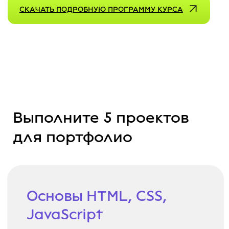
После обучения
Подготовка к работе
—
стажировки в партнёрских
компаниях
Помощь
с поиском работы и
интеграцией