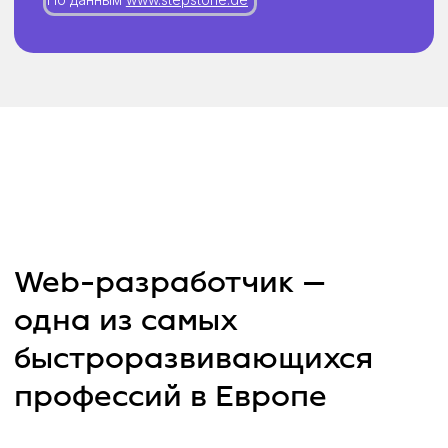
в Европе
Карьерный центр IT Career Hub
ежедневно работает со студентами и
выпускниками, чтобы поиск работы
был максимально комфортным и
быстрым
01
Научим составлять
резюме для европейских
компаний
02
Покажем, как находить
подходящие вакансии
и потренируемся
проходить собеседования
03
Поможем справиться
со стрессом от выхода
на работу в новой стране