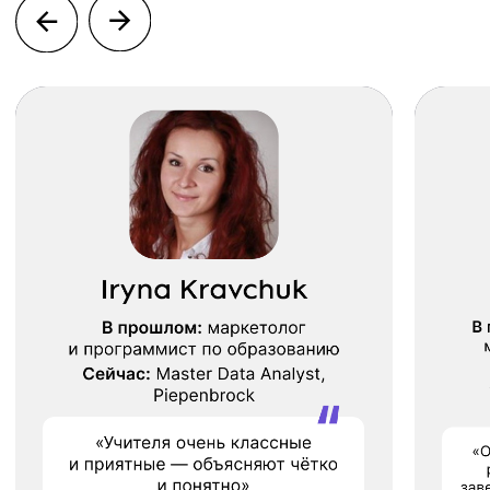
находить интересные сообщества.
Опубликуете проект в облаке так, чтобы ваше
веб приложение было доступно каждому
Поможем получить
профессию Web-
разработчика
Опыт в IT необязателен
Преподаватели -
практикующие профессионалы
Курс на русском языке с параллельными
занятиями английским