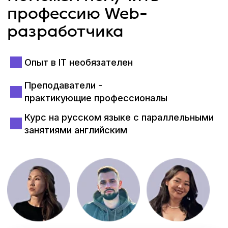
Senior Data Scientists
Machine Learning Engineers
Team Leads
CTO, основатели и
руководители собственных
стартапов
Вы получите максимум пользы
на живых занятиях,
востребованные навыки,
актуальные кейсы и примеры
из реального бизнеса
Кураторы
Cделают ваше погружение в профессию
максимально удобным, сопроводят вас на
всех этапах обучения, ответят на вопросы
и помогут решить организационные