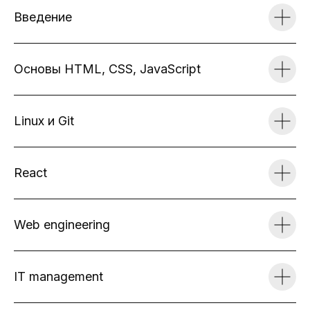
976 академических часов
Введение
ПН
ВТ
СР
ЧТ
ПТ
ПН
ВТ
СР
ЧТ
ПТ
Основы HTML, CSS, JavaScript
Linux и Git
React
Web engineering
IT management