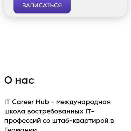
нашем центре вы освоите востребованную IT-
профессию дистанционно на русском языке и
получите немецкий сертификат, который
высоко ценится при трудоустройстве во
многих странах Европы. Вы сможете выбрать
место будущей работы по локации, уровню
зарплаты и языка
Учим на русском языке
с погружением рабочую среду — для
старта достаточного английского на
уровне B1
Поддерживаем студентов на всех
этапах: от выбора специальности и
обучения до составления резюме и
выхода на работу