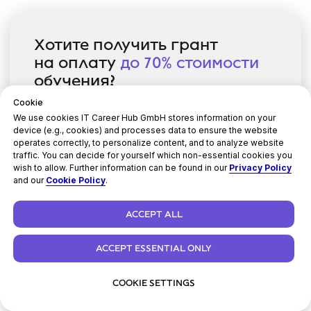
моменты, чтобы вы полностью
сосредоточились на учёбе
Специалисты
Карьерного центра
Cookie
We use cookies
IT Career Hub GmbH stores information on your
Помогут подготовить резюме, научат
device (e.g., cookies) and processes data to ensure the website
проходить собеседования и находить
operates correctly, to personalize content, and to analyze website
вакансии, расскажут об особенностях
traffic. You can decide for yourself which non-essential cookies you
рынка труда и погрузят в профессию
wish to allow. Further information can be found in our
Privacy Policy
and our
Cookie Policy
.
ACCEPT ALL
ACCEPT ESSENTIAL ONLY
COOKIE SETTINGS