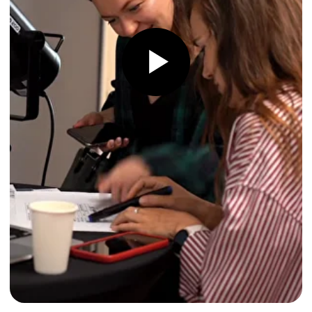
Описание и программа курсов на портале Agentur
für Arbeit
Zertifikats-Nr.: ZG3485
Zugelassen ab: 20.07.2023
Zugelassen bis: 19.07.2028
Dokumenten-ID: DOC32508
Version 29.11.2024