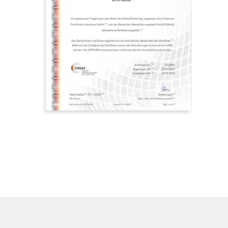
Высокий спрос
Тысячи вакансий в стартапах
и крупных IT-компаниях
Быстрый старт
в профессии
Первые проекты можно делать
уже через 7–8 месяцев обучения
Гибкость и комфорт
Можно работать в офисе или
удалённо, в штате или на фрилансе