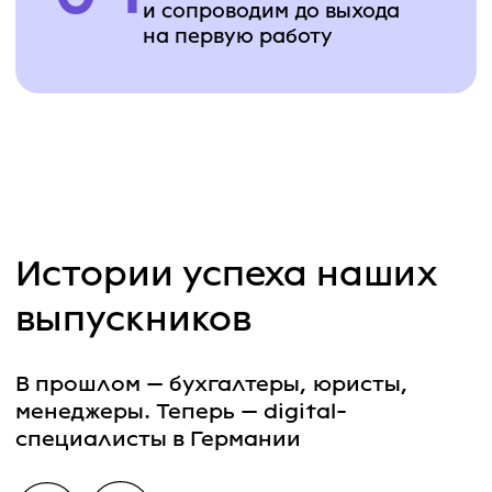
React и Web
Engineering
Создадите полноценный сервис по заказу
товаров для животных с карточками товаров и
корзиной. Развернёте базу данных для работы
веб-приложения
Docker и Cloud
Technologies
Вы научитесь использовать Docker и Amazon
Web Services для упаковки и запуска ваших
приложений виртуально, то есть так, чтобы они
работали в облаке и были доступны каждому
Node.js и TypeScript
Создадите социальную сеть, позволяющую
пользователям обмениваться сообщениями,
публиковать контент, добавлять друзей и