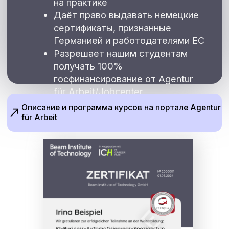
Эти специалисты разбираются во всех
компонентах IT-проекта и умеют писать код
для каждого из них, умеют собрать сайт или
приложение «под ключ» — от кода до
готового результата. Web-разработчики
использую технологии на базе JavaScript и
могут быстро доработать продукт
€50 000 в год
Средняя зарплата web-
разработчика в Европе
По данным
Glassdoor
На 22%
Вырастет количество вакансий к 2030 году
По данным
bls.gov