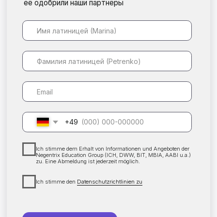
Ich stimme den
Datenschutzrichtlinien zu
ЗАПИСАТЬСЯ
О нас
IT Career Hub - международная
школа востребованных IT-
профессий со штаб-квартирой в
Германии
Мы понимаем, как сложно адаптироваться и
найти работу в новой стране. Поэтому в