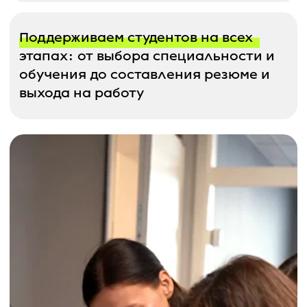
Аккредитация Certuria
Наши курсы аккредитованы по AZAV —
вы можете учиться
по Bildungsgutschein
Certuria аккредитовала наши курсы
по системе AZAV:
Подтверждает качество
программ и их применимость
на практике
Даёт право выдавать немецкие
сертификаты, признанные
Германией и работодателями ЕС
Разрешает нашим студентам
получать 100%
госфинансирование от Agentur
für Arbeit/Jobcenter