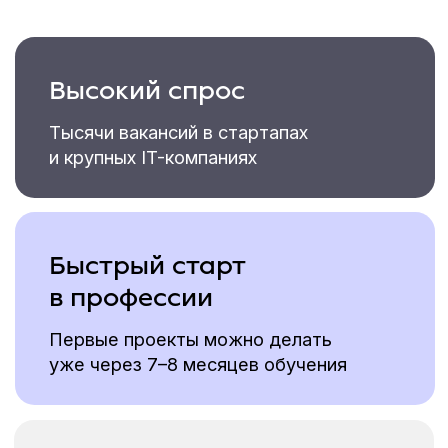
и интегрироваться
в немецкое общество
04
Гарантируем стажировку
у компаний-партнёров
и сопроводим до выхода
на первую работу
Истории успеха наших
выпускников
В прошлом — бухгалтеры, юристы,
менеджеры. Теперь — digital-
специалисты в Германии