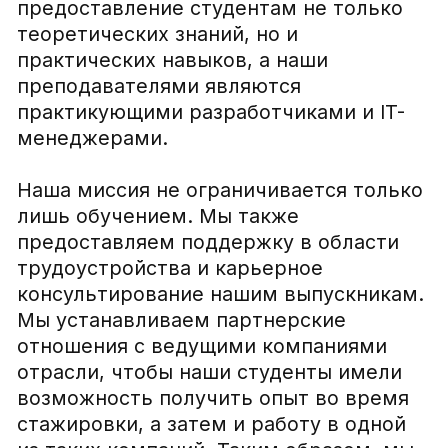
отрасли, чтобы наши студенты имели
возможность получить опыт во время
стажировки, а затем и работу в одной
из таких компаний. Таким образом, мы
создаем мост между образованием и
рынком труда. IT Career Hub помогает
студентам выходить на рынок труда с
реальным практическим опытом, что
повышает их привлекательность среди
работодателей.
Миссия
Адрес:
Imprint
Berlin
Privacy Policy
Genthiner Str. 40, 10785