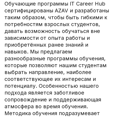
навыков. Мы предлагаем
разнообразные программы обучения,
которые позволяют нашим студентам
выбрать направление, наиболее
соответствующее их интересам и
потенциалу. Особенностью нашего
подхода является заботливое
сопровождение и поддерживающая
атмосфера во время обучения.
Методика обучения подразумевает
предоставление студентам не только
теоретических знаний, но и
практических навыков, а наши
преподавателями являются
практикующими разработчиками и
IT
-
менеджерами.
Наша миссия не ограничивается только
лишь обучением. Мы также
предоставляем поддержку в области
трудоустройства и карьерное
консультирование нашим выпускникам.
Мы устанавливаем партнерские
отношения с ведущими компаниями