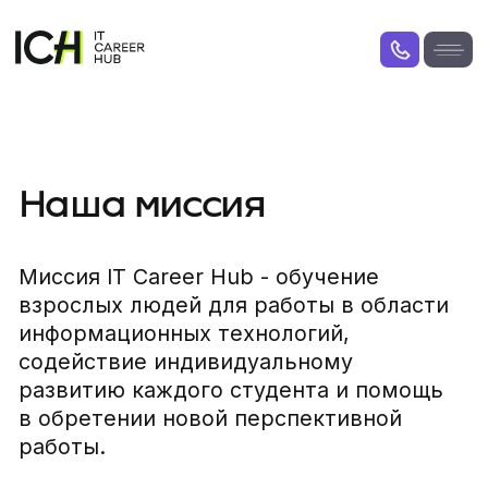
Наша миссия
Миссия IT Career Hub - обучение
взрослых людей для работы в области
информационных технологий,
содействие индивидуальному
развитию каждого студента и помощь
в обретении новой перспективной
работы.
Обучающие программы IT Career Hub
сертифицированы AZAV и разработаны
таким образом, чтобы быть гибкими к
потребностям взрослых студентов,
давать возможность обучаться вне
зависимости от опыта работы и
приобретённых ранее знаний и