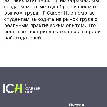
Cookie Policy
Контакты:
Вакансии
+49 30 915-88492
Выпускники
info@itcareerhub.de
Блог
hr@itcareerhub
© 2026 IT Career Hub. All rights reserved